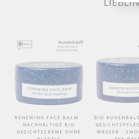
LIEBLI
hon unglaublich gebessert,
t genährt, fühlt sich gut an,
Falten rund um den Mund
nd weniger tief und generell
schaut meine Haut viel
rosiger aus. Ich mag die
nsistenz der Produkte und
Ausverkauft
den Duft. Der Inhalt ist
ergiebig, die Inhaltsstoffe
sind ein Hit, das Preis-
istungsverhältnis finde ich
toll.
RENEWING FACE BALM -
BIO AUGENBAL
NACHHALTIGE BIO
GESICHTSPFLE
GESICHTSCREME OHNE
WASSER - SM
PLASTIK
EYE BA