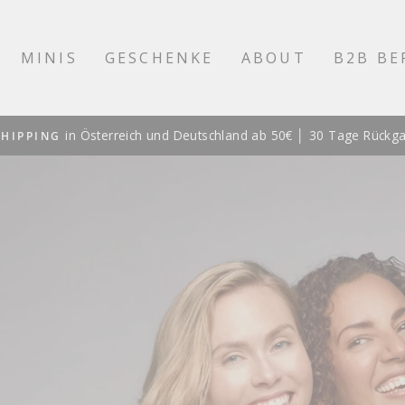
MINIS
GESCHENKE
ABOUT
B2B BE
VON TAUSENDEN KUND:INNEN E
Pause
Diashow