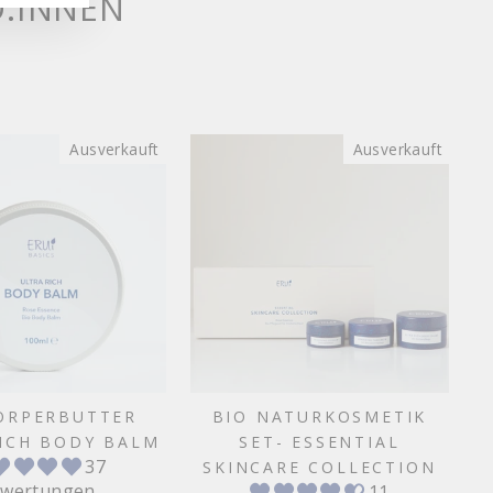
D:INNEN
erum und vor allem den
Spray. Ich bin glücklich.
Ausverkauft
Ausverkauft
ÖRPERBUTTER
BIO NATURKOSMETIK
ICH BODY BALM
SET- ESSENTIAL
37
SKINCARE COLLECTION
wertungen
11