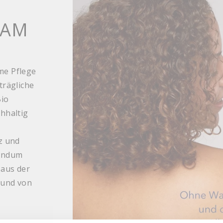
SAM
ame Pflege
trägliche
Bio
hhaltig
z und
Rundum
 aus der
t und von