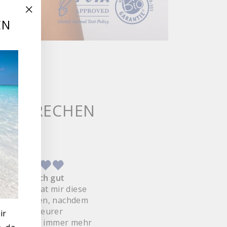
EN
"Schließen
(Esc)"
NS SPRECHEN
Unglaublich gut
Feuchtigkeits Creme
Freundin hat mir diese
Ein ganz tolles Haut Gefüh
 empfohlen, nachdem
samtig weich. Durch die
ich trotz teurer
trockene Luft in geheizt
ir
nprodukte immer mehr
Räumen durstet mein Gesi