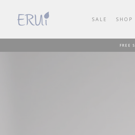
Direkt
ERUI
zum
SALE
SHOP
BIO
Inhalt
KOSMETIK