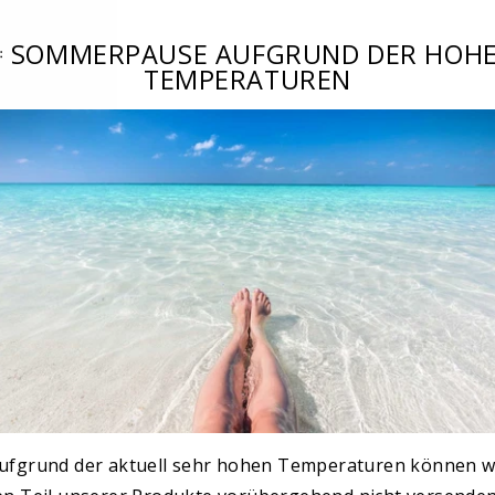
 SOMMERPAUSE AUFGRUND DER HOH
TEMPERATUREN
 UNSERE KUND:INNEN FÜR U
aus 538 Bewertungen
Für unsere Haut in jedem
t seit
eine Wohltat!
Eine 
 und
Sensible Haut in den
Creme
on von
Wechseljahren, trocken,
ufgrund der aktuell sehr hohen Temperaturen können w
en. Sie
spannt und ist leicht gerötet -
Marke