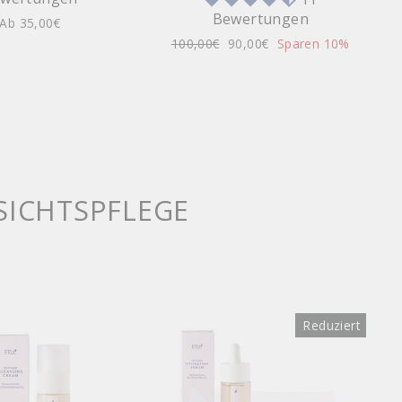
Bewertungen
Ab 35,00€
Normaler
100,00€
Sonderpreis
90,00€
Sparen 10%
Preis
SICHTSPFLEGE
Reduziert