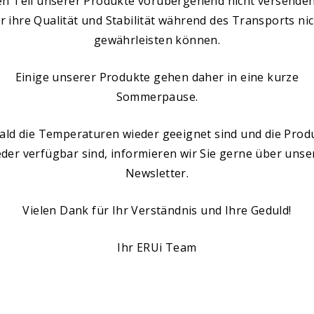
en Teil unserer Produkte vorübergehend nicht versenden
ganzen
mit den Erui Produkten fühlt
Prob
r ihre Qualität und Stabilität während des Transports ni
und
sich meine Haut an wie
be
gewährleisten können.
ine
Babyhaut ;), keine geröteten,
Woc
nn
Eva Schwaiger
e Haut
trockenen Stellen, die
tro
d sich
spannen! Ich fühl mich so gut
wi
Einige unserer Produkte gehen daher in eine kurze
et. Ich
damit! Und meine hübschen
sich
Sommerpause.
Erui
Nichten genießen die Erui
Fä
leider
Produkte nicht nur wegen der
Mund
en. Nun
veganen Inhaltsstoffe,
wenig
ald die Temperaturen wieder geeignet sind und die Prod
funden.
sondern weil auch junge Haut
mir n
eder verfügbar sind, informieren wir Sie gerne über unse
 sehr
gute Pflege braucht!
gesa
Newsletter.
 länger
verwe
ßere
morg
rer
Auft
Vielen Dank für Ihr Verständnis und Ihre Geduld!
ten Mal
meine 
er.😊
wie s
Ihr ERUi Team
versc
kurz
Me
wunder