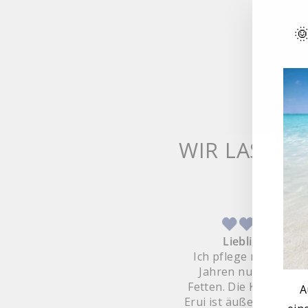

WIR LASSEN
lles Intensive Face Care Set
Lieblingscreme
ch kurzem Test der Creme
Ich pflege meine Hau
habe ich das ganze Set
Jahren nur mit Ölen
stellt. Meine Ausgangslage:
Fetten. Die Kompositi
A
ockene, empfindliche Haut,
Erui ist äußerst gelung