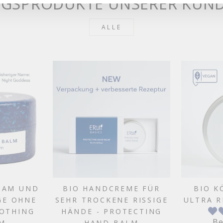
NGSPRODUKTE UNSERER KUN
das S
ALLE
SAM UND
BIO HANDCREME FÜR
BIO K
GE OHNE
SEHR TROCKENE RISSIGE
ULTRA R
OOTHING
HÄNDE - PROTECTING
Be
LM
HAND BALM