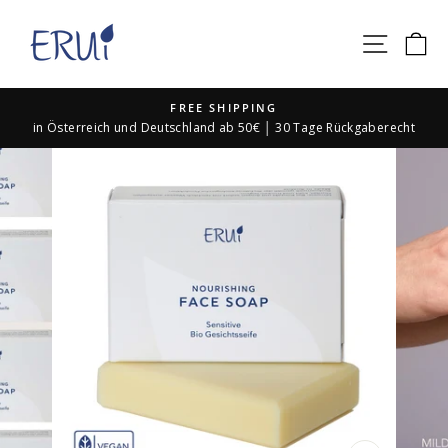
Direkt
zum
SEIT
E
Inhalt
FREE SHIPPING
in Österreich und Deutschland ab 50€ │ 30 Tage Rückgaberecht
Pause
Diashow