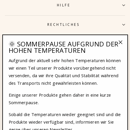
HILFE
RECHTLICHES
🌞 SOMMERPAUSE AUFGRUND DER
LUST AUF 10% RABATT?
HOHEN TEMPERATUREN
"Sch
(Esc
Aufgrund der aktuell sehr hohen Temperaturen können
KUNDENSERVICE
wir einen Teil unserer Produkte vorübergehend nicht
versenden, da wir ihre Qualität und Stabilität während
des Transports nicht gewährleisten können.
DEINE VORTEILE
Einige unserer Produkte gehen daher in eine kurze
Sommerpause.
DIE INVESTITION WIRD KOFINANZIERT
Sobald die Temperaturen wieder geeignet sind und die
Produkte wieder verfügbar sind, informieren wir Sie
gerne über unseren Newsletter.