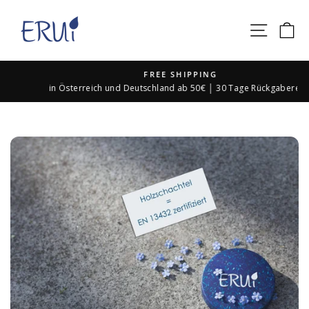
Direkt
zum
SEIT
E
Inhalt
FREE SHIPPING
in Österreich und Deutschland ab 50€ │ 30 Tage Rückgaberecht
Pause
Diashow