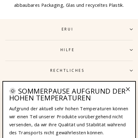
abbaubares Packaging, Glas und recyceltes Plastik.
ERUI
HILFE
RECHTLICHES
🌞 SOMMERPAUSE AUFGRUND DER
LUST AUF 10% RABATT?
HOHEN TEMPERATUREN
"Sch
(Esc
Aufgrund der aktuell sehr hohen Temperaturen können
KUNDENSERVICE
wir einen Teil unserer Produkte vorübergehend nicht
versenden, da wir ihre Qualität und Stabilität während
des Transports nicht gewährleisten können.
DEINE VORTEILE