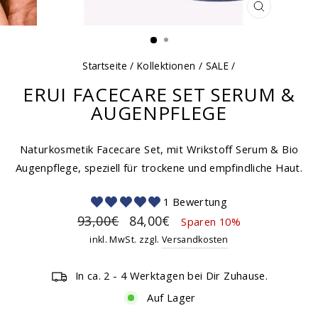
SCHLIESSEN
ESC)
Startseite
/
Kollektionen
/
SALE
/
ERUI FACECARE SET SERUM &
AUGENPFLEGE
Naturkosmetik Facecare Set, mit Wrikstoff Serum & Bio
Augenpflege, speziell für trockene und empfindliche Haut.
1 Bewertung
Normaler
Sonderpreis
93,00€
84,00€
Sparen 10%
Preis
inkl. MwSt. zzgl.
Versandkosten
In ca. 2 - 4 Werktagen bei Dir Zuhause.
Auf Lager