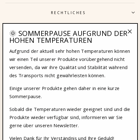
RECHTLICHES
🌞 SOMMERPAUSE AUFGRUND DER
LUST AUF 10% RABATT?
HOHEN TEMPERATUREN
"Sch
(Esc
Aufgrund der aktuell sehr hohen Temperaturen können
KUNDENSERVICE
wir einen Teil unserer Produkte vorübergehend nicht
versenden, da wir ihre Qualität und Stabilität während
des Transports nicht gewährleisten können.
DEINE VORTEILE
Einige unserer Produkte gehen daher in eine kurze
Sommerpause.
DIE INVESTITION WIRD KOFINANZIERT
Sobald die Temperaturen wieder geeignet sind und die
Produkte wieder verfügbar sind, informieren wir Sie
gerne über unseren Newsletter.
Vielen Dank für Ihr Verständnis und Ihre Geduld!