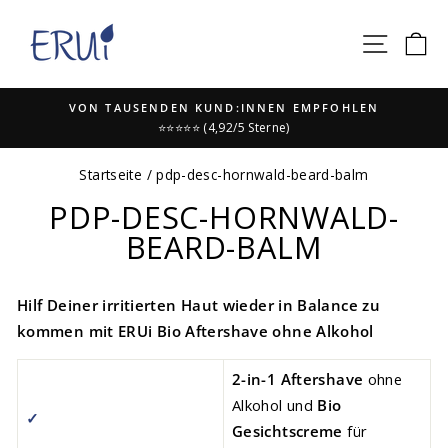
Direkt
zum
SEIT
E
Inhalt
MPFOHLEN
FREE SHIPPING
in Österreich und Deutschland ab 50€ │ 30 Tage R
Pause
Diashow
Startseite
/
pdp-desc-hornwald-beard-balm
PDP-DESC-HORNWALD-
BEARD-BALM
Hilf Deiner irritierten Haut wieder in Balance zu
kommen mit ERUi Bio Aftershave ohne Alkohol
2
-in-1
Aftershave
ohne
Alkohol und
Bio
✓
Gesichtscreme
für