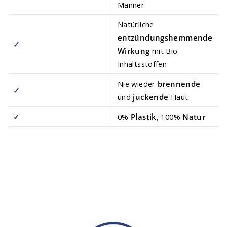
Männer
N
atürliche
entzündungshemmende
✓
Wirkung
mit Bio
Inhaltsstoffen
N
ie wieder
brennende
✓
und
juckende
Haut
✓
0%
Plastik
, 100%
Natur