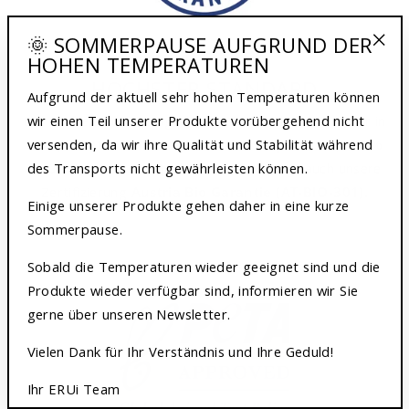
🌞 SOMMERPAUSE AUFGRUND DER
HOHEN TEMPERATUREN
"Sch
HÖCHSTER STANDARD
(Esc
Aufgrund der aktuell sehr hohen Temperaturen können
wir einen Teil unserer Produkte vorübergehend nicht
Die sanfte, hautverträgliche ERUi Pflegelinie haben wir in
versenden, da wir ihre Qualität und Stabilität während
Bio Qualität für Dich kreiert. Ohne Kompromisse, 100 %
des Transports nicht gewährleisten können.
natürlich und in Bio Qualität. Das bestätigt auch unsere
Zertifizierung
Austria Bio Garantie (AT-BIO-301).
Einige unserer Produkte gehen daher in eine kurze
Sommerpause.
Sobald die Temperaturen wieder geeignet sind und die
Produkte wieder verfügbar sind, informieren wir Sie
gerne über unseren Newsletter.
Vielen Dank für Ihr Verständnis und Ihre Geduld!
Ihr ERUi Team