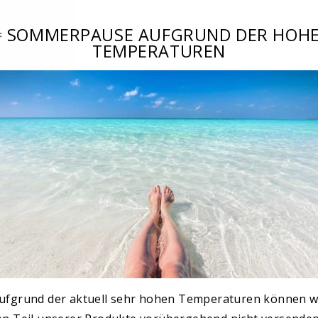
30ML
 SOMMERPAUSE AUFGRUND DER HOH
TEMPERATUREN
Schützende Intensi
Antioxidative Hyalu
hochwertigen Phytowi
die Haut vor Umweltei
und essentiellen Näh
und befeuchten die H
glatt und frisch. Ve
DEINE HAUT WIRD
ufgrund der aktuell sehr hohen Temperaturen können w