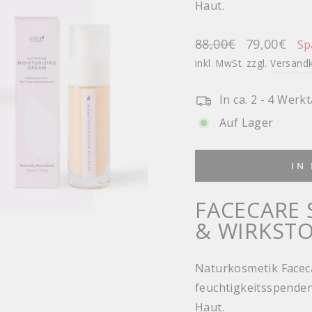
Haut.
Normaler
Sonderprei
88,00€
79,00€
Sp
Preis
inkl. MwSt. zzgl.
Versand
In ca. 2 - 4 Werk
Auf Lager
IN
FACECARE 
& WIRKST
Naturkosmetik Faceca
feuchtigkeitsspenden
Haut.