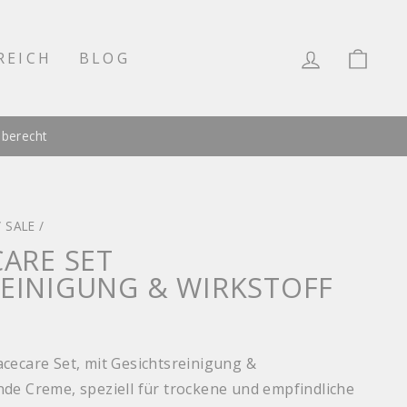
EINLOG
EI
REICH
BLOG
aberecht
/
SALE
/
CARE SET
EINIGUNG & WIRKSTOFF
cecare Set, mit Gesichtsreinigung &
de Creme, speziell für trockene und empfindliche