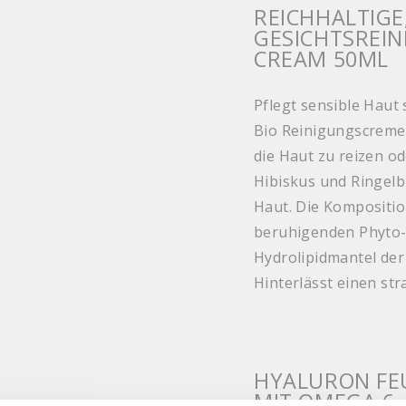
REICHHALTIGE
GESICHTSREIN
CREAM 50ML
Pflegt sensible Haut
Bio Reinigungscreme
die Haut zu reizen o
Hibiskus und Ringel
Haut. Die Kompositio
beruhigenden Phyto-W
Hydrolipidmantel der
Hinterlässt einen str
HYALURON FE
MIT OMEGA 6 