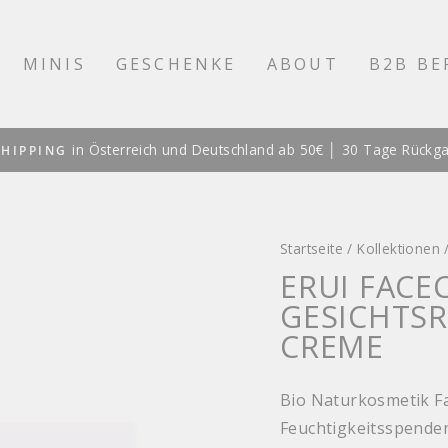
MINIS
GESCHENKE
ABOUT
B2B BE
in Österreich und Deutschland ab 50€ │ 30 Tage Rückg
SHIPPING
Pause
Diashow
Startseite
/
Kollektionen
ERUI FACE
GESICHTSR
CREME
Bio Naturkosmetik Fa
Feuchtigkeitsspenden