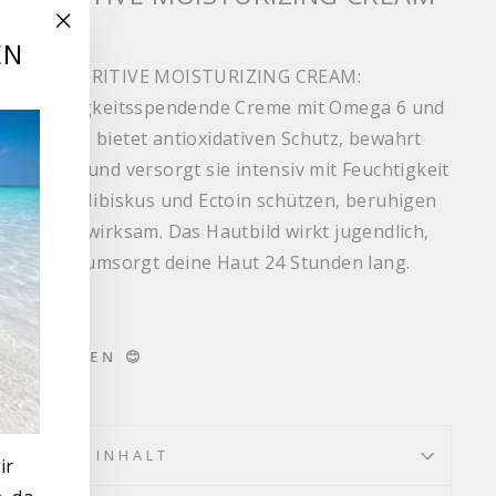
EN
"Schließen
vpflege NUTRITIVE MOISTURIZING CREAM:
(Esc)"
ron Feuchtigkeitsspendende Creme mit Omega 6 und
rkstoffen bietet antioxidativen Schutz, bewahrt
nflüssen und versorgt sie intensiv mit Feuchtigkeit
rstoffen. Hibiskus und Ectoin schützen, beruhigen
aut tiefenwirksam. Das Hautbild wirkt jugendlich,
rwöhnt und umsorgt deine Haut 24 Stunden lang.
 ES LIEBEN 😊
INHALT
ir