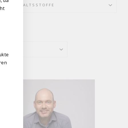
, da
INHALTSSTOFFE
cht
ukte
ren