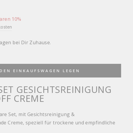
s
aren 10%
kosten
tagen bei Dir Zuhause.
 DEN EINKAUFSWAGEN LEGEN
SET GESICHTSREINIGUNG
OFF CREME
re Set, mit Gesichtsreinigung &
de Creme, speziell für trockene und empfindliche